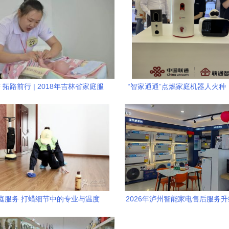
 拓路前行 | 2018年吉林省家庭服
“智家通通”点燃家庭机器人火种
务职业技能大赛圆满闭幕
新破局智能烦恼
庭服务 打蜡细节中的专业与温度
2026年泸州智能家电售后服务
品牌推荐