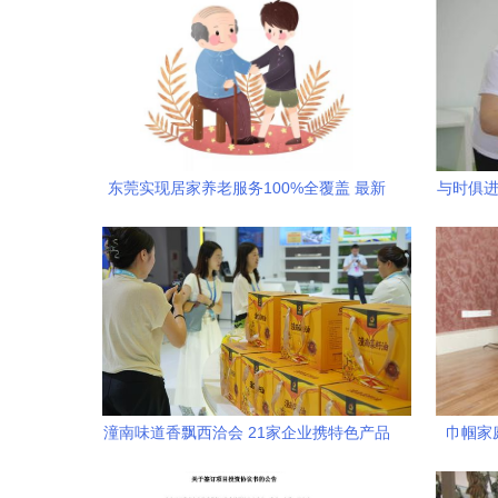
东莞实现居家养老服务100%全覆盖 最新
与时俱进
管理办法出台，银发族迎来“家门口的幸
福”
潼南味道香飘西洽会 21家企业携特色产品
巾帼家
共展未列明居民服务业风采