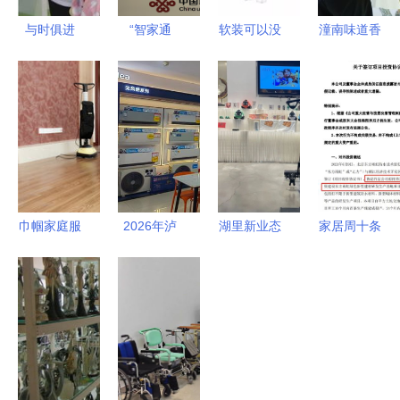
与时俱进
“智家通
软装可以没
潼南味道香
拓路前行 |
通”点燃家
有风格，但
飘西洽会
2018年吉
庭机器人火
决不能没有
21家企业携
林省家庭服
种，融合创
格调
特色产品共
务职业技能
新破局智能
展未列明居
大赛圆满闭
烦恼
民服务业风
幕
采
巾帼家庭服
2026年泸
湖里新业态
家居周十条
务 打蜡细
州智能家电
“企业超
19组儿童家
节中的专业
售后服务升
市”零门槛
具产品抽检
与温度
级趋势与品
展示，激活
不合格
牌推荐
社区服务新
CXBD家居
基因
冲击上市，
家庭服务迎